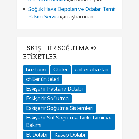
Soğuk Hava Depoları ve Odaları Tamir
Bakım Servisi
için
ayhan inan
ESKIŞEHIR SOĞUTMA ®
ETIKETLER
buzhane
Chiller
chiller cihazları
chiller üniteleri
Eskişehir Pastane Dolabı
Eskişehir Soğutma
Eskişehir Soğutma Sistemleri
Eskişehir Süt Soğutma Tankı Tamir ve
Bakımı
Et Dolabı
Kasap Dolabı