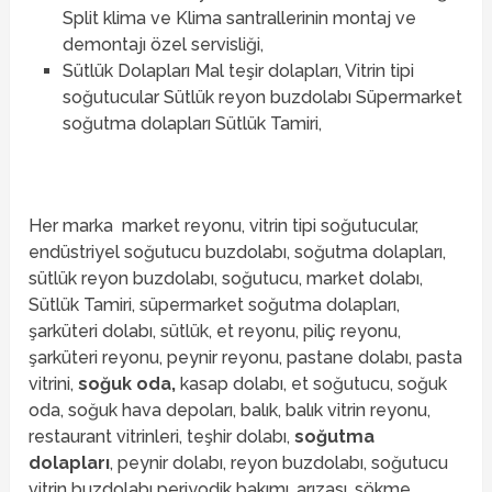
Split klima ve Klima santrallerinin montaj ve
demontajı özel servisliği,
Sütlük Dolapları Mal teşir dolapları, Vitrin tipi
soğutucular Sütlük reyon buzdolabı Süpermarket
soğutma dolapları Sütlük Tamiri,
Her marka market reyonu, vitrin tipi soğutucular,
endüstriyel soğutucu buzdolabı, soğutma dolapları,
sütlük reyon buzdolabı, soğutucu, market dolabı,
Sütlük Tamiri, süpermarket soğutma dolapları,
şarküteri dolabı, sütlük, et reyonu, piliç reyonu,
şarküteri reyonu, peynir reyonu, pastane dolabı, pasta
vitrini,
soğuk oda,
kasap dolabı, et soğutucu, soğuk
oda, soğuk hava depoları, balık, balık vitrin reyonu,
restaurant vitrinleri, teşhir dolabı,
soğutma
dolapları
, peynir dolabı, reyon buzdolabı, soğutucu
vitrin buzdolabı
periyodik bakımı, arızası, sökme