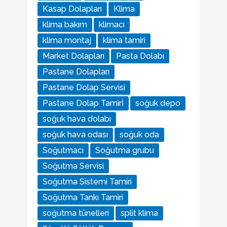
Kasap Dolapları
Klima
klima bakım
klimacı
klima montaj
klima tamiri
Market Dolapları
Pasta Dolabı
Pastane Dolapları
Pastane Dolap Servisi
Pastane Dolap Tamirİ
soğuk depo
soğuk hava dolabı
soğuk hava odası
soğuk oda
Soğutmacı
Soğutma grubu
Soğutma Servisi
Soğutma Sistemi Tamiri
Soğutma Tankı Tamiri
soğutma tünelleri
split klima