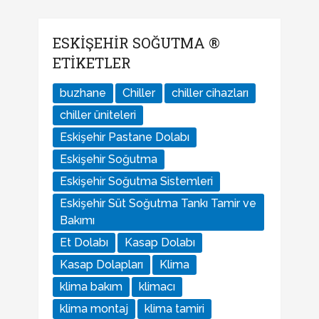
ESKIŞEHIR SOĞUTMA ®
ETIKETLER
buzhane
Chiller
chiller cihazları
chiller üniteleri
Eskişehir Pastane Dolabı
Eskişehir Soğutma
Eskişehir Soğutma Sistemleri
Eskişehir Süt Soğutma Tankı Tamir ve
Bakımı
Et Dolabı
Kasap Dolabı
Kasap Dolapları
Klima
klima bakım
klimacı
klima montaj
klima tamiri