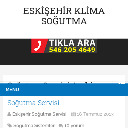
ESKIŞEHIR KLIMA
SOĞUTMA
Soğutma Servisi Archive
MENU
Soğutma Servisi
Eskişehir Soğutma Servisi
18 Temmuz 2013
Soğutma Sistemleri
10 yorum