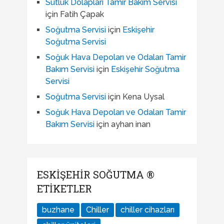
Sütlük Dolapları Tamir Bakım Servisi
için
Fatih Çapak
Soğutma Servisi
için
Eskişehir
Soğutma Servisi
Soğuk Hava Depoları ve Odaları Tamir
Bakım Servisi
için
Eskişehir Soğutma
Servisi
Soğutma Servisi
için
Kena Uysal
Soğuk Hava Depoları ve Odaları Tamir
Bakım Servisi
için
ayhan inan
ESKIŞEHIR SOĞUTMA ®
ETIKETLER
buzhane
Chiller
chiller cihazları