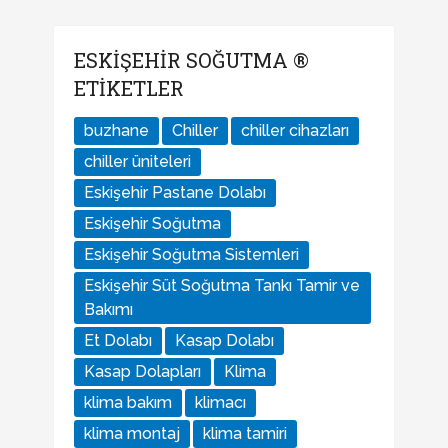
ESKIŞEHIR SOĞUTMA ®
ETIKETLER
buzhane
Chiller
chiller cihazları
chiller üniteleri
Eskişehir Pastane Dolabı
Eskişehir Soğutma
Eskişehir Soğutma Sistemleri
Eskişehir Süt Soğutma Tankı Tamir ve
Bakımı
Et Dolabı
Kasap Dolabı
Kasap Dolapları
Klima
klima bakım
klimacı
klima montaj
klima tamiri