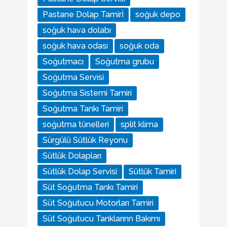
Pastane Dolap Tamirİ
soğuk depo
soğuk hava dolabı
soğuk hava odası
soğuk oda
Soğutmacı
Soğutma grubu
Soğutma Servisi
Soğutma Sistemi Tamiri
Soğutma Tankı Tamiri
soğutma tünelleri
split klima
Sürgülü Sütlük Reyonu
Sütlük Dolapları
Sütlük Dolap Servisi
Sütlük Tamiri
Süt Soğutma Tankı Tamiri
Süt Soğutucu Motorları Tamiri
Süt Soğutucu Tanklarınn Bakımı