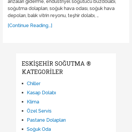
arızaları giderme, endüstriyel soğutucu buzdolabı,
soğutma dolapları, soğuk hava odası, soğuk hava
depoları, balık vitrin reyonu, teşhir dolabı, …
[Continue Reading...]
ESKIŞEHIR SOĞUTMA ®
KATEGORILER
Chiller
Kasap Dolabı
Klima
Özel Servis
Pastane Dolapları
Soğuk Oda