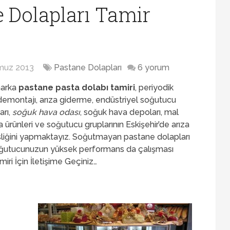
e Dolapları Tamir
muz 2013
Pastane Dolapları
6 yorum
marka
pastane pasta dolabı tamiri
, periyodik
demontajı, arıza giderme, endüstriyel soğutucu
arı,
soğuk hava odası
, soğuk hava depoları, mal
a ürünleri ve soğutucu gruplarının Eskişehir’de arıza
isliğini yapmaktayız. Soğutmayan pastane dolapları
k soğutucunuzun yüksek performans da çalışması
iri İçin İletişime Geçiniz…