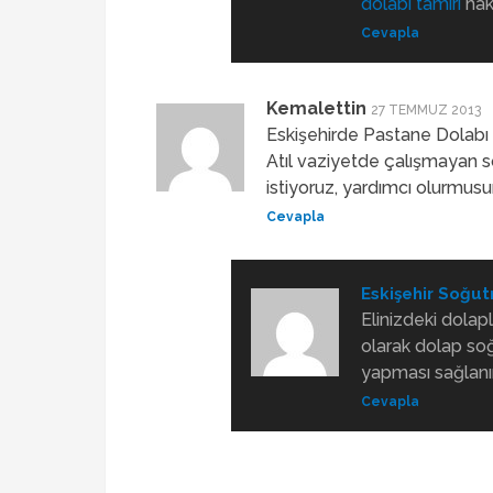
dolabı tamiri
hakk
Cevapla
Kemalettin
27 TEMMUZ 2013
Eskişehirde Pastane Dolabı 
Atıl vaziyetde çalışmayan s
istiyoruz, yardımcı olurmusu
Cevapla
Eskişehir Soğut
Elinizdeki dolapl
olarak dolap soğ
yapması sağlanır.
Cevapla