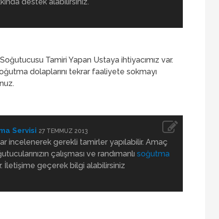
ında destek alabilirsiniz.
Soğutucusu Tamiri Yapan Ustaya ihtiyacımız var.
oğutma dolaplarını tekrar faaliyete sokmayı
nuz.
ma Servisi
27 TEMMUZ 2013
ar incelenerek gerekli tamirler yapılabilir. Amaç
utucularınızın çalışması ve randımanlı
soğutma
 İletişime geçerek bilgi alabilirsiniz