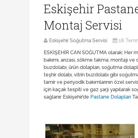
Eskişehir Pastan
Montaj Servisi
Eskişehir Soğutma Servisi
18 Tem
ESKİŞEHİR CAN SOĞUTMA olarak; Her 
bakımı, arızası, sökme takma, montajı ve 
buzdolabı, ürün dolapları, soğutma dolapl
teşhir dolabı, vitrin buzdolabı gibi soğutm
tamir ve periyodik bakımlarının özel serv
için kaçak tespiti ve gaz şarjı yapılara
sağlanır. Eskişehir’de
Pastane Dolapları
Tam