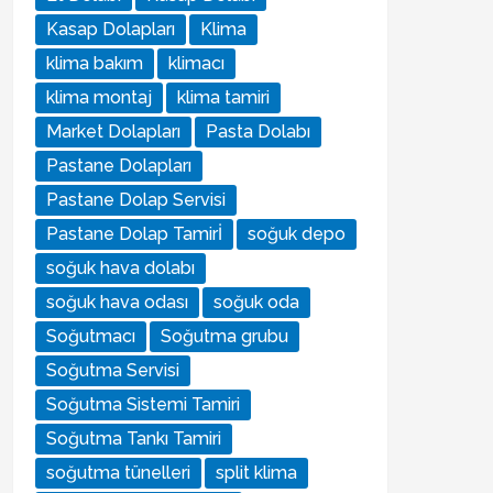
Kasap Dolapları
Klima
klima bakım
klimacı
klima montaj
klima tamiri
Market Dolapları
Pasta Dolabı
Pastane Dolapları
Pastane Dolap Servisi
Pastane Dolap Tamirİ
soğuk depo
soğuk hava dolabı
soğuk hava odası
soğuk oda
Soğutmacı
Soğutma grubu
Soğutma Servisi
Soğutma Sistemi Tamiri
Soğutma Tankı Tamiri
soğutma tünelleri
split klima