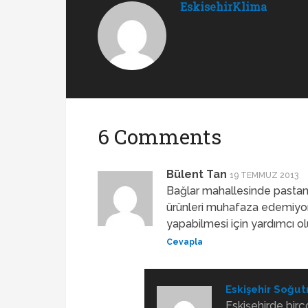
EskisehirKlima
6 Comments
Bülent Tan
19 TEMMUZ 2013
Bağlar mahallesinde pastan
ürünleri muhafaza edemiyo
yapabilmesi için yardımcı ol
Cevapla
Eskişehir Soğut
Eskişehirde birç