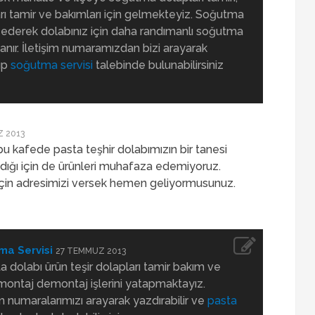
rı tamir ve bakımları için gelmekteyiz. Soğutma
 ederek dolabınız için daha randımanlı soğutma
anır. İletişim numaramızdan bizi arayarak
rıp
soğutma servisi
talebinde bulunabilirsiniz
 2013
u kafede pasta teşhir dolabımızın bir tanesi
ığı için de ürünleri muhafaza edemiyoruz.
 için adresimizi versek hemen geliyormusunuz.
ma Servisi
27 TEMMUZ 2013
a dolabı ürün teşir dolapları tamir bakım ve
montaj demontaj işlerini yatapmaktayız.
im numaralarımızı arayarak yazdırabilir ve
pasta