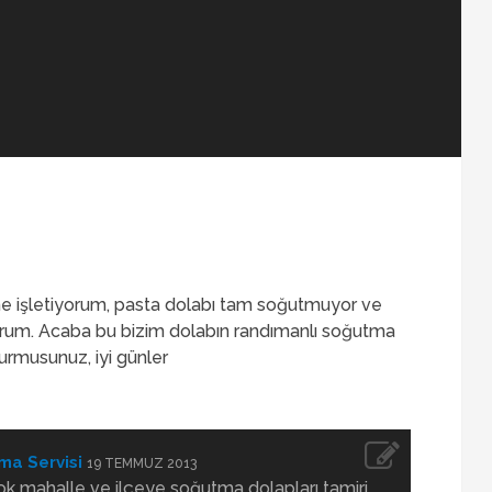
e işletiyorum, pasta dolabı tam soğutmuyor ve
rum. Acaba bu bizim dolabın randımanlı soğutma
urmusunuz, iyi günler
ma Servisi
19 TEMMUZ 2013
ok mahalle ve ilçeye soğutma dolapları tamiri,