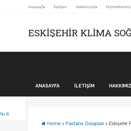
Anasayfa
İletişim
Hakkımızda
Hizmetlerimi
ESKIŞEHIR KLIMA S
ANASAYFA
İLETIŞIM
HAKKIMI
Pin It
Home
>
Pastane Dolapları
>
Eskişehir 