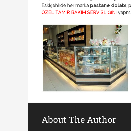
Eskişehirde her marka
pastane dolabı
, 
ÖZEL TAMİR BAKIM SERVİSLİĞİNİ
yapma
About The Author