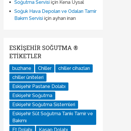
Soğutma Servisi
için
Kena Uysal
Soğuk Hava Depoları ve Odaları Tamir
Bakım Servisi
için
ayhan inan
ESKIŞEHIR SOĞUTMA ®
ETIKETLER
buzhane
Chiller
chiller cihazları
chiller üniteleri
Eskişehir Pastane Dolabı
Eskişehir Soğutma
Eskişehir Soğutma Sistemleri
Eskişehir Süt Soğutma Tankı Tamir ve
Bakımı
Et Dolabı
Kasap Dolabı