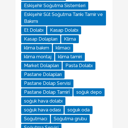
Eskişehir Soğutma Sistemleri
Eskişehir Süt Soğutma Tankı Tamir ve
Bakımı
Et Dolabı
Kasap Dolabı
Kasap Dolapları
Klima
klima bakım
klimacı
klima montaj
klima tamiri
Market Dolapları
Pasta Dolabı
Pastane Dolapları
Pastane Dolap Servisi
Pastane Dolap Tamirİ
soğuk depo
soğuk hava dolabı
soğuk hava odası
soğuk oda
Soğutmacı
Soğutma grubu
Soğutma Servisi