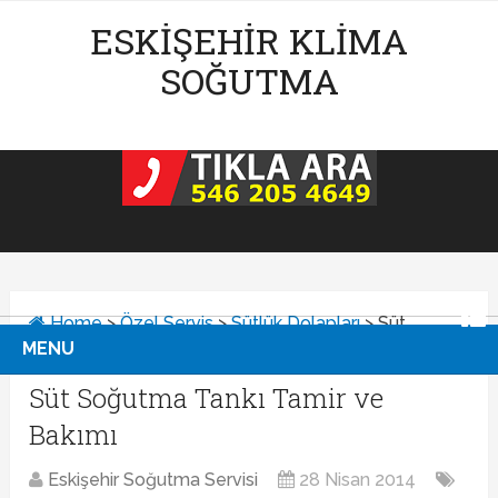
ESKIŞEHIR KLIMA
SOĞUTMA
Home
>
Özel Servis
>
Sütlük Dolapları
>
Süt
MENU
Soğutma Tankı Tamir ve Bakımı
Süt Soğutma Tankı Tamir ve
Bakımı
Eskişehir Soğutma Servisi
28 Nisan 2014