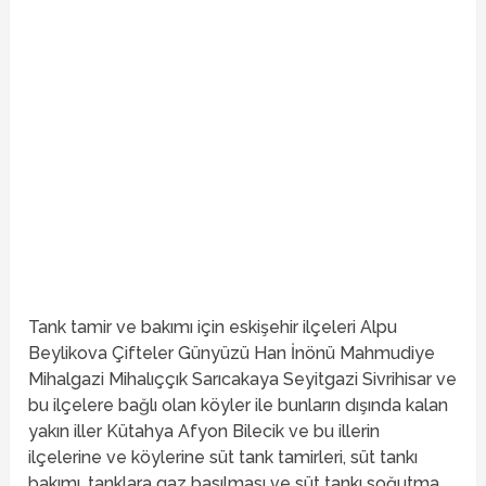
Tank tamir ve bakımı için eskişehir ilçeleri Alpu
Beylikova Çifteler Günyüzü Han İnönü Mahmudiye
Mihalgazi Mihalıççık Sarıcakaya Seyitgazi Sivrihisar ve
bu ilçelere bağlı olan köyler ile bunların dışında kalan
yakın iller Kütahya Afyon Bilecik ve bu illerin
ilçelerine ve köylerine süt tank tamirleri, süt tankı
bakımı, tanklara gaz basılması ve
süt tankı soğutma